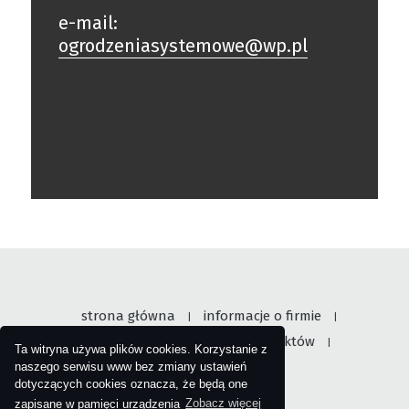
e-mail:
ogrodzeniasystemowe@wp.pl
strona główna
informacje o firmie
|
|
nasza oferta
galeria produktów
|
|
Ta witryna używa plików cookies. Korzystanie z
skontaktu się z nami
naszego serwisu www bez zmiany ustawień
dotyczących cookies oznacza, że będą one
zapisane w pamięci urządzenia
Zobacz więcej