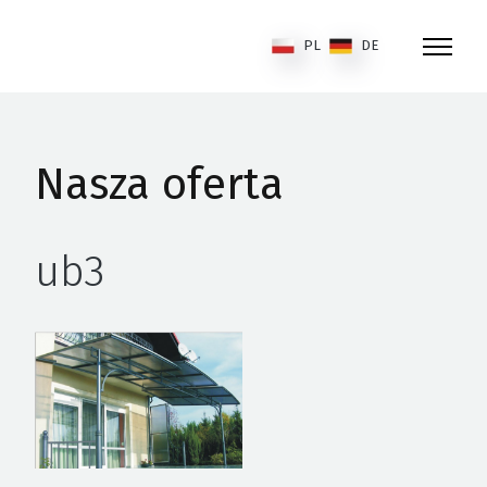
PL
DE
Nasza oferta
ub3