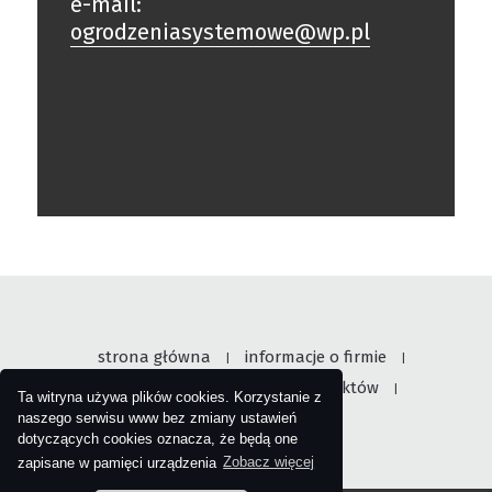
e-mail:
ogrodzeniasystemowe@wp.pl
strona główna
informacje o firmie
|
|
nasza oferta
galeria produktów
|
|
Ta witryna używa plików cookies. Korzystanie z
skontaktu się z nami
naszego serwisu www bez zmiany ustawień
dotyczących cookies oznacza, że będą one
zapisane w pamięci urządzenia
Zobacz więcej