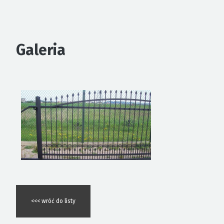
Galeria
<<< wróć do listy