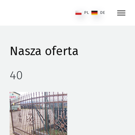
PL
DE
Nasza oferta
40