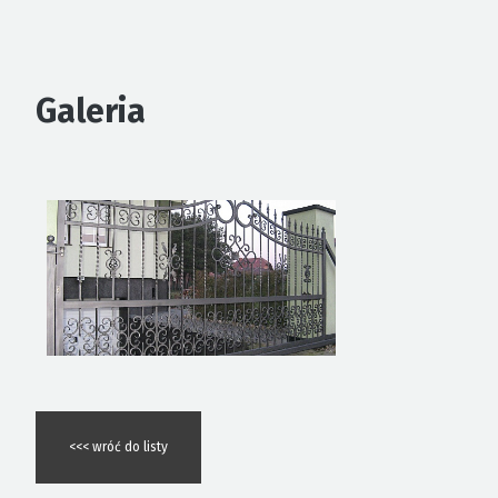
Galeria
<<< wróć do listy