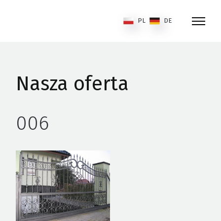
PL
DE
Nasza oferta
006